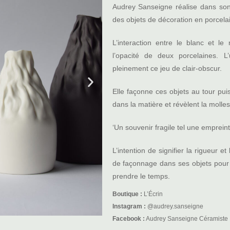
Audrey Sanseigne réalise dans son a
des objets de décoration en porcelai
L’interaction entre le blanc et l
l’opacité de deux porcelaines. L
pleinement ce jeu de clair-obscur.
Elle façonne ces objets au tour puis
dans la matière et révèlent la molle
‘Un souvenir fragile tel une emprei
L’intention de signifier la rigueur 
de façonnage dans ses objets pour q
prendre le temps.
Boutique :
L’Écrin
Instagram :
@audrey.sanseigne
Facebook :
Audrey Sanseigne Céramiste