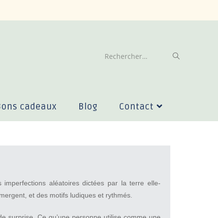
Rechercher…
Bons cadeaux
Blog
Contact
imperfections aléatoires dictées par la terre elle-
rgent, et des motifs ludiques et rythmés.
n de surprise. Ce qu’une personne utilise comme une