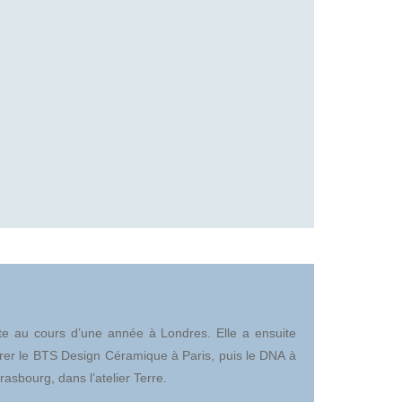
aite au cours d’une année à Londres. Elle a ensuite
grer le BTS Design Céramique à Paris, puis le DNA à
asbourg, dans l’atelier Terre.