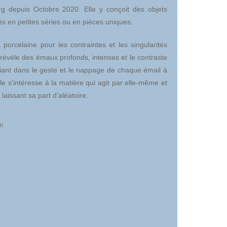
urg depuis Octobre 2020. Elle y conçoit des objets
és en petites séries ou en pièces uniques.
 porcelaine pour les contraintes et les singularités
 révèle des émaux profonds, intenses et le contraste
riant dans le geste et le nappage de chaque émail à
lle s’intéresse à la matière qui agit par elle-même et
i laissant sa part d’aléatoire.
m